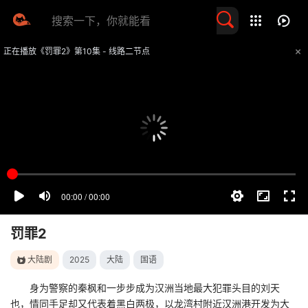
留言求片
正在播放《罚罪2》第10集 - 线路二节点
提醒
不要轻易相信视频中的任何广告，谨防上当受骗
技巧
如遇视频无法播放或加载速度慢，可尝试切换播放线路
罚罪2
大陆剧
2025
大陆
国语
身为警察的秦枫和一步步成为汉洲当地最大犯罪头目的刘天
也，情同手足却又代表着黑白两极，以龙湾村附近汉洲港开发为大