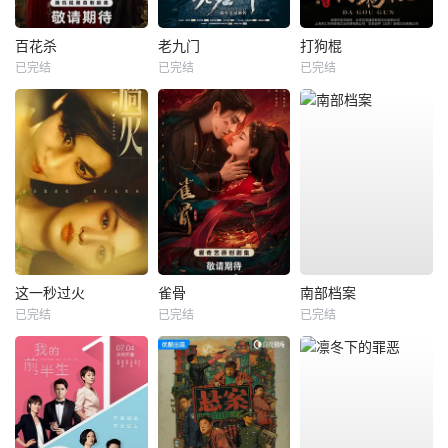
百花杀
老九门
打狗棍
已完结
已完结
已完结
这一秒过火
雀骨
南部档案
已完结
已完结
已完结