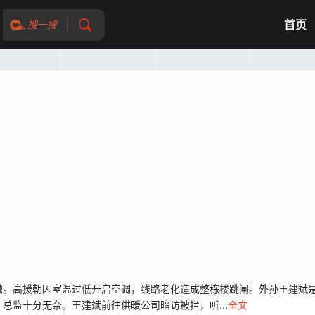
首页
搜一搜
融。高援朝因室温过低开启空调，线路老化造成整栋楼跳闸。外孙王建斌
总监十分无奈。王建斌前往供暖公司暗访被拦，听...
全文