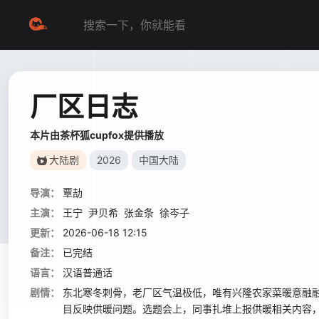
厂区日志
本片由茶杯狐cupfox提供播放
大陆剧
2026
中国大陆
导演：
覃劼
主演：
王宁
尹贝希
张金条
徐岑子
更新：
2026-06-18 12:15
备注：
已完结
语言：
汉语普通话
剧情：
东北寒冬刺骨，老厂区气温极低，唯有兴隆农家菜暖意融
目反映供暖问题。选题会上，同事扎堆上报供暖相关内容，