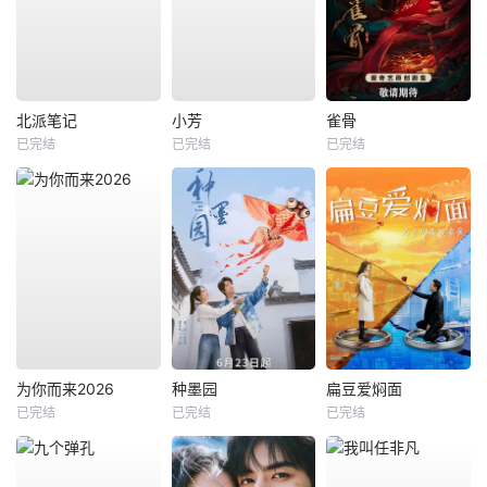
北派笔记
小芳
雀骨
已完结
已完结
已完结
为你而来2026
种墨园
扁豆爱焖面
已完结
已完结
已完结