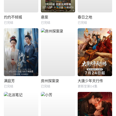
灼灼不倾城
悬案
春日之地
已完结
已完结
已完结
满庭芳
房州探案录
大唐少年天行传
已完结
已完结
更新至第04集