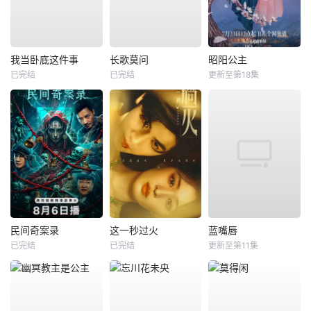
我当卧底这件事
长歌莫问
昭阳公主
已完结
已完结
更新至第18集
民间奇案录
这一秒过火
蓝嘴唇
已完结
已完结
更新至第11集