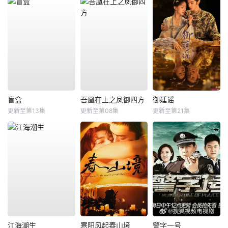
盲盒
吾凰在上之凤御四方
御廷谣
更新至第13集
更新至第08集
更新至第21集
江海潮生
寒阳风起春山境
警字一号