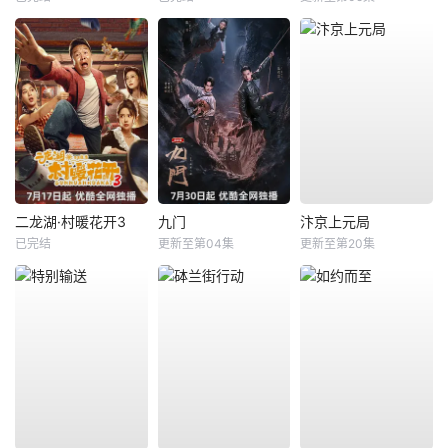
二龙湖·村暖花开3
九门
汴京上元局
已完结
更新至第04集
更新至第20集