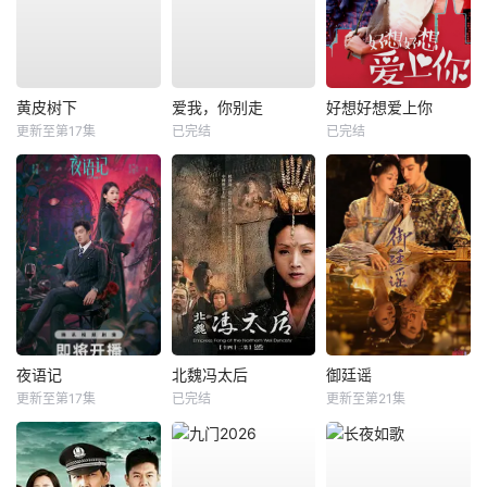
黄皮树下
爱我，你别走
好想好想爱上你
更新至第17集
已完结
已完结
夜语记
北魏冯太后
御廷谣
更新至第17集
已完结
更新至第21集