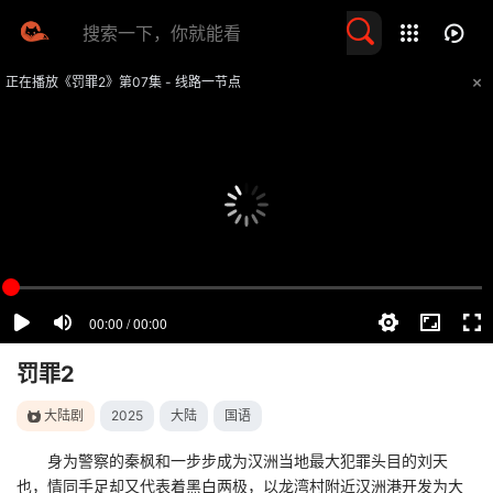
留言求片
正在播放《罚罪2》第07集 - 线路一节点
提醒
不要轻易相信视频中的任何广告，谨防上当受骗
技巧
如遇视频无法播放或加载速度慢，可尝试切换播放线路
罚罪2
大陆剧
2025
大陆
国语
身为警察的秦枫和一步步成为汉洲当地最大犯罪头目的刘天
也，情同手足却又代表着黑白两极，以龙湾村附近汉洲港开发为大