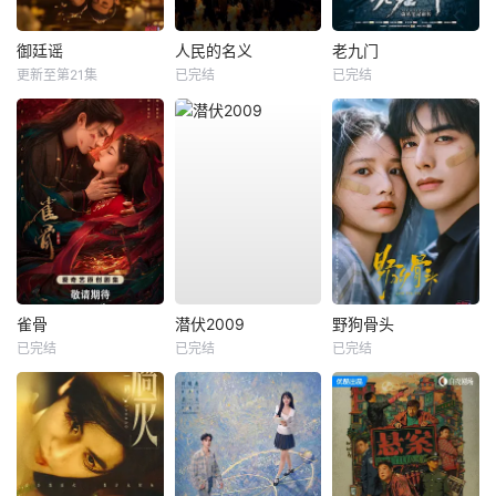
御廷谣
人民的名义
老九门
更新至第21集
已完结
已完结
雀骨
潜伏2009
野狗骨头
已完结
已完结
已完结