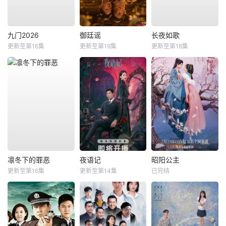
九门2026
御廷谣
长夜如歌
更新至第16集
更新至第19集
更新至第18集
凛冬下的罪恶
夜语记
昭阳公主
更新至第16集
更新至第14集
已完结