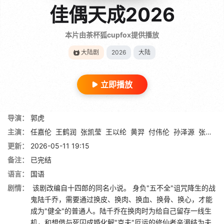
佳偶天成2026
本片由茶杯狐cupfox提供播放
大陆剧
2026
大陆
立即播放
导演：
郭虎
主演：
任嘉伦
王鹤润
张凯莹
王以纶
黄羿
付伟伦
孙泽源
张祎格
更新：
2026-05-11 19:15
备注：
已完结
语言：
国语
剧情：
该剧改编自十四郎的同名小说。 身负"五不全"诅咒降生的战
鬼陆千乔，需要通过换皮、换肉、换血、换骨、换心，才能
成为"健全"的普通人。陆千乔在换肉时为给自己留存一线生
机，和想借与死囚成婚化解"克夫"厄运的修仙者辛湄结为夫