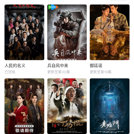
人民的名义
兵自风中来
御廷谣
已完结
更新至第30集
更新至第19集