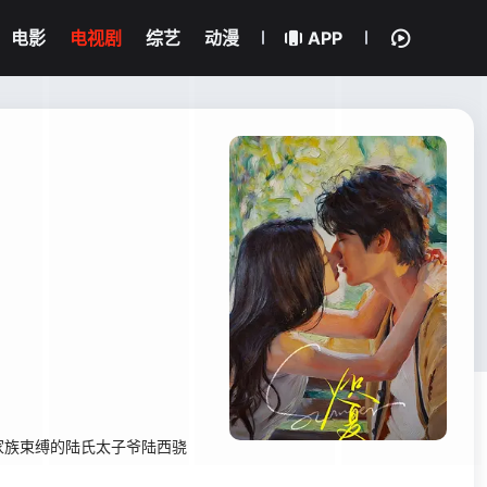
电影
电视剧
综艺
动漫
APP
家族束缚的陆氏太子爷陆西骁