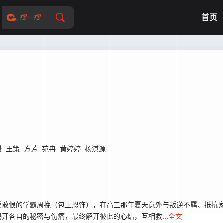
首页
搜一搜
媛
王策
方芳
苑冉
黄婷婷
杨淇源
爱敢恨的学霸周挽（包上恩饰），在高三那年夏天意外与叛逆不羁、抵抗
开各自的秘密与伤痛，最终解开彼此的心结，互相救...
全文