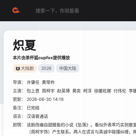
炽夏
本片由茶杯狐cupfox提供播放
大陆剧
2026
中国大陆
导演：
许肇任
黄常祚
主演：
包上恩
周柯宇
赵英博
黄奕
柯淳
徐媛屹娜
付伟伦
李
更新：
2026-06-30 14:16
备注：
已完结
语言：
汉语普通话
剧情：
该剧改编自甜醋鱼的小说《坠落》。看似外表乖巧实则敢
（周柯宇饰）产生联系。两人在谎言与真诚中碰撞纠缠，揭