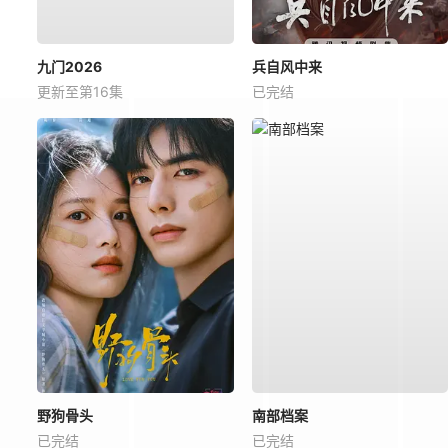
九门2026
兵自风中来
更新至第16集
已完结
野狗骨头
南部档案
已完结
已完结