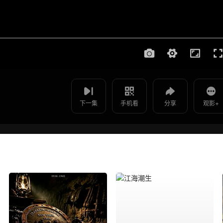
使用 手机浏览器 扫码观看
影片报错
罚罪2 - 第15集
如遇无法播放请提交给我们
下一集
手机看
分享
观影+