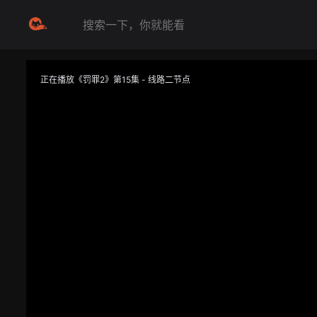
正在播放《罚罪2》第15集 - 线路二节点
提醒
不要轻易相信视频中的任何广告，谨防上当受骗
技巧
如遇视频无法播放或加载速度慢，可尝试切换播放线路