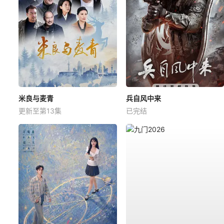
米良与麦青
兵自风中来
更新至第13集
已完结