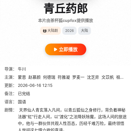
青丘药郎
本片由茶杯狐cupfox提供播放
大陆剧
2026
大陆
立即播放
导演：
牛川
主演：
蒙恩
赵慕颜
何德瑞
符雅凝
罗麦一
沈芝弈
文苡帆
祖卡尔
更新：
2026-06-16 12:15
备注：
已完结
语言：
国语
剧情：
天界仙人青玄落入凡间，以青丘狐仙之身修行，背负着神秘
法器"虹"行走人间，以“渡化”之法降妖除魔，这场人间的旅途
中，他与一群伙伴共观人性百态，历经千难万险，最终领悟
人世间这七情六欲的真谛。