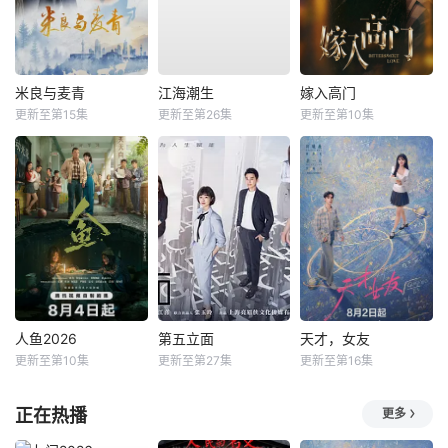
米良与麦青
江海潮生
嫁入高门
更新至第15集
更新至第26集
更新至第10集
人鱼2026
第五立面
天才，女友
更新至第10集
更新至第27集
更新至第16集
正在热播
更多