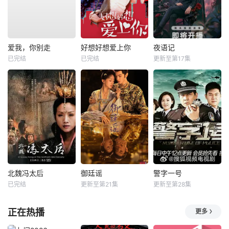
爱我，你别走
好想好想爱上你
夜语记
已完结
已完结
更新至第17集
北魏冯太后
御廷谣
警字一号
已完结
更新至第21集
更新至第28集
正在热播
更多