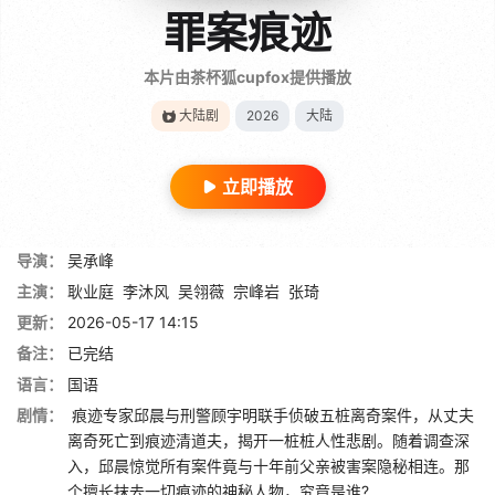
罪案痕迹
本片由茶杯狐cupfox提供播放
大陆剧
2026
大陆
立即播放
导演：
吴承峰
主演：
耿业庭
李沐风
吴翎薇
宗峰岩
张琦
更新：
2026-05-17 14:15
备注：
已完结
语言：
国语
剧情：
痕迹专家邱晨与刑警顾宇明联手侦破五桩离奇案件，从丈夫
离奇死亡到痕迹清道夫，揭开一桩桩人性悲剧。随着调查深
入，邱晨惊觉所有案件竟与十年前父亲被害案隐秘相连。那
个擅长抹去一切痕迹的神秘人物，究竟是谁?