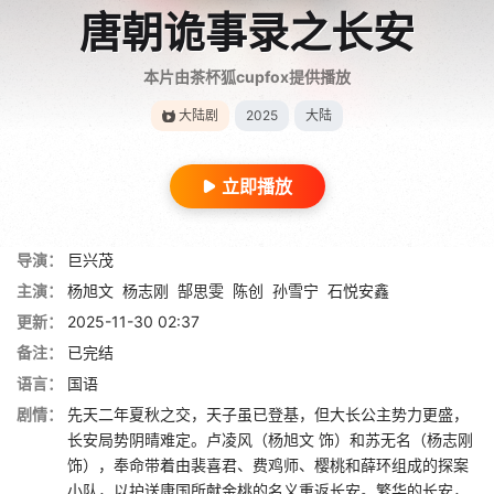
唐朝诡事录之长安
本片由茶杯狐cupfox提供播放
大陆剧
2025
大陆
立即播放
导演：
巨兴茂
主演：
杨旭文
杨志刚
郜思雯
陈创
孙雪宁
石悦安鑫
更新：
2025-11-30 02:37
备注：
已完结
语言：
国语
剧情：
先天二年夏秋之交，天子虽已登基，但大长公主势力更盛，
长安局势阴晴难定。卢凌风（杨旭文 饰）和苏无名（杨志刚
饰），奉命带着由裴喜君、费鸡师、樱桃和薛环组成的探案
小队，以护送康国所献金桃的名义重返长安。繁华的长安，