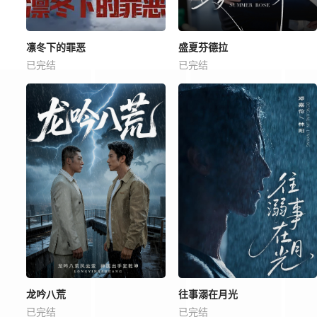
凛冬下的罪恶
盛夏芬德拉
已完结
已完结
龙吟八荒
往事溺在月光
已完结
已完结