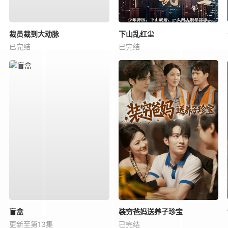
裁员裁到大动脉
下山乱红尘
已完结
已完结
盲盒
装穷爸妈送养子珍宝
更新至第13集
已完结