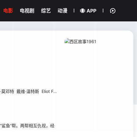
电影
电视剧
综艺
动漫
APP
·莫邓特
戴维·温特斯
Eliot Feld
贝尔·迈克尔斯
戴维·比恩
Robert Ban
鲨鱼”帮。两帮相互仇视，经