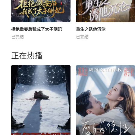
拒绝做妾后我成了太子侧妃
重生之诱他沉沦
已完结
已完结
正在热播