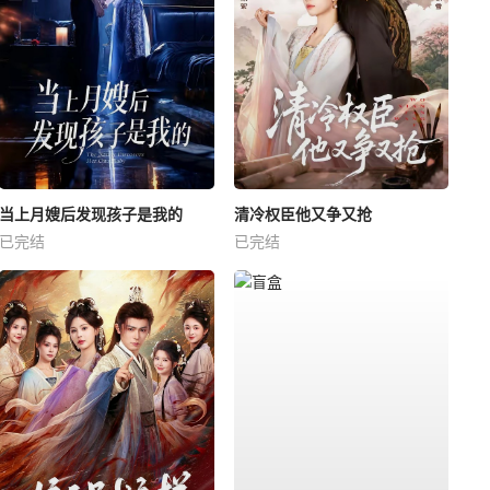
当上月嫂后发现孩子是我的
清冷权臣他又争又抢
已完结
已完结