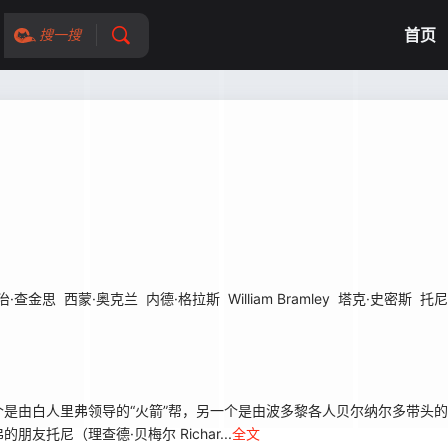
首页
搜一搜
治·查金思
西蒙·奥克兰
内德·格拉斯
William Bramley
塔克·史密斯
托尼
由白人里弗领导的“火箭”帮，另一个是由波多黎各人贝尔纳尔多带头的“
托尼（理查德·贝梅尔 Richar...
全文