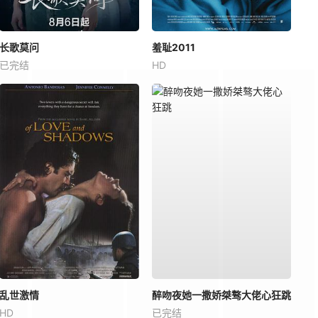
长歌莫问
羞耻2011
已完结
HD
乱世激情
醉吻夜她一撒娇桀骜大佬心狂跳
HD
已完结