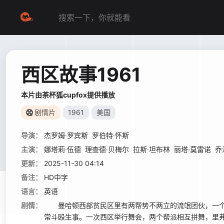
西区故事1961
本片由茶杯狐cupfox提供播放
剧情片
1961
美国
导演：
杰罗姆·罗宾斯
罗伯特·怀斯
主演：
娜塔莉·伍德
理查德·贝梅尔
拉斯·坦布林
丽塔·莫雷诺
乔
更新：
2025-11-30 04:14
备注：
HD中字
语言：
英语
剧情：
曼哈顿西部贫民区里有两帮势不两立的流氓团伙，一个是
常斗殴生事。一次西区举行舞会，两个帮派相互拼舞，里弗的朋友