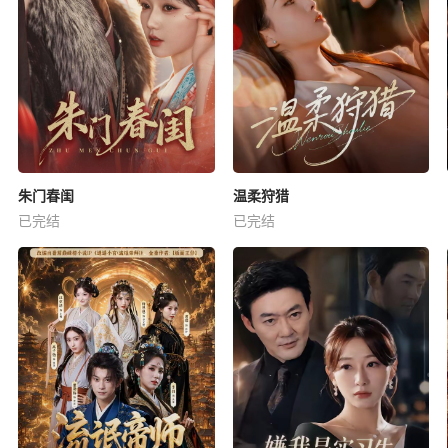
朱门春闺
温柔狩猎
已完结
已完结