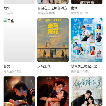
眼眸
吾凰在上之凤御四方
南戏
HD中字
更新至第10集
更新至第15集
盲盒
走马观花
夏色之云掀起恋爱与风暴
更新至第14集
HD
更新至第05集